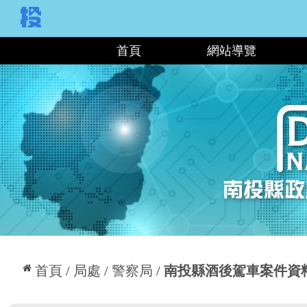
:::
首頁
網站導覽
:::
首頁
局處
警察局
南投縣酒後駕車案件資