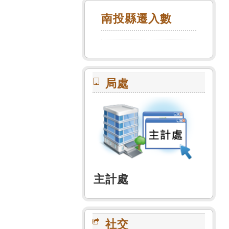
南投縣遷入數
局處
主計處
社交