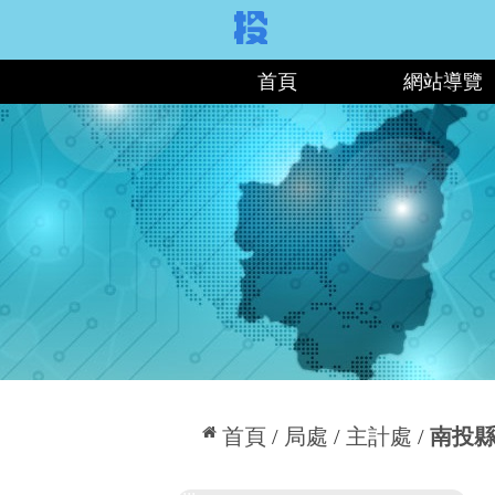
:::
首頁
網站導覽
:::
首頁
局處
主計處
南投
:::