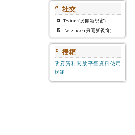
社交
Twitter(另開新視窗)
Facebook(另開新視窗)
授權
政府資料開放平臺資料使用
規範