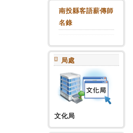
南投縣客語薪傳師
名錄
局處
文化局