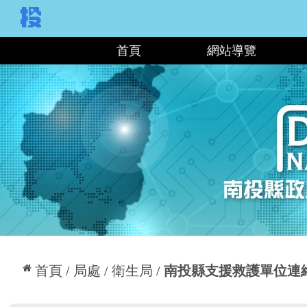
:::
首頁
網站導覽
:::
首頁
局處
衛生局
南投縣支援救護單位連