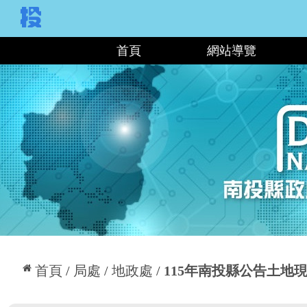
:::
首頁
網站導覽
:::
首頁
局處
地政處
115年南投縣公告土地