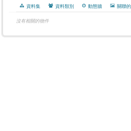
資料集
資料類別
動態牆
關聯的
沒有相關的物件
南投縣特殊境遇家庭戶數的相關