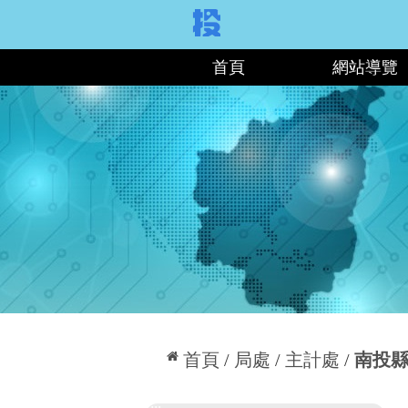
:::
首頁
網站導覽
:::
首頁
局處
主計處
南投
:::