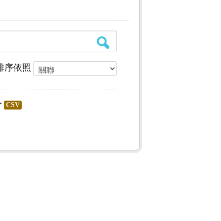
排序依照
冊
CSV