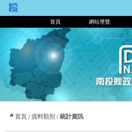
:::
首頁
網站導覽
:::
首頁
資料類別
統計資訊