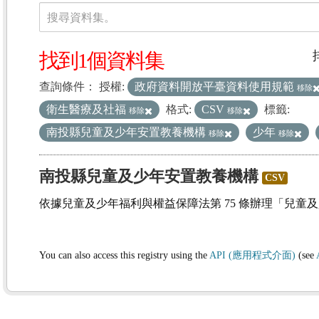
資料集
搜尋資料集。
找到1個資料集
查詢條件：
授權:
政府資料開放平臺資料使用規範
移除
衛生醫療及社福
格式:
CSV
標籤:
移除
移除
南投縣兒童及少年安置教養機構
少年
移除
移除
南投縣兒童及少年安置教養機構
CSV
依據兒童及少年福利與權益保障法第 75 條辦理「兒童
You can also access this registry using the
API (應用程式介面)
(see
(1)