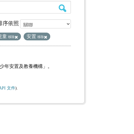
排序依照
兒童
安置
移除
移除
及少年安置及教養機構」。
API 文件
).