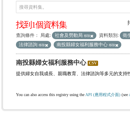
資料集
搜尋資料集。
找到1個資料集
查詢條件：
局處:
社會及勞動局
資料類別:
衛
移除
法律諮詢
南投縣婦女福利服務中心
移除
移除
南投縣婦女福利服務中心
CSV
提供婦女自我成長、親職教育、法律諮詢等多元的支持
You can also access this registry using the
API (應用程式介面)
(see