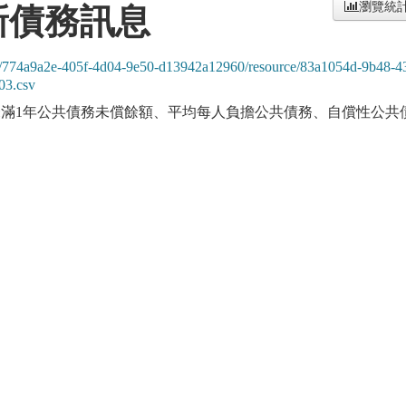
瀏覽統
新債務訊息
aset/774a9a2e-405f-4d04-9e50-d13942a12960/resource/83a1054d-9b48-4
03.csv
未滿1年公共債務未償餘額、平均每人負擔公共債務、自償性公共