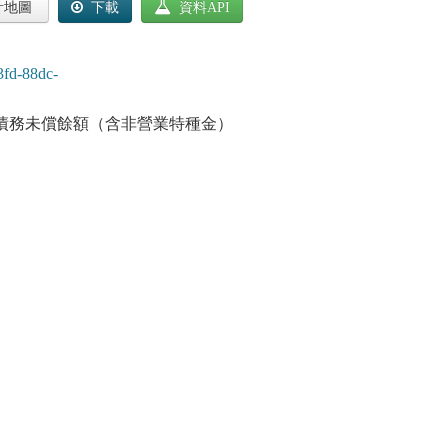
計地圖
下載
資料API
3fd-88dc-
債務未償餘額（含非營業特種金）