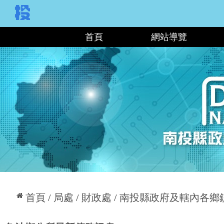
:::
首頁
網站導覽
:::
首頁
局處
財政處
南投縣政府及轄內各鄉鎮