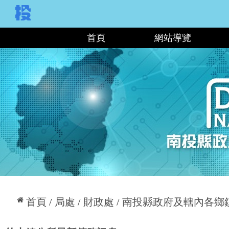
:::
首頁
網站導覽
:::
首頁
局處
財政處
南投縣政府及轄內各鄉鎮