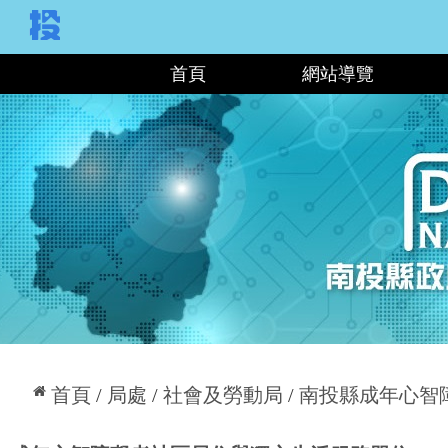
:::
首頁
網站導覽
:::
首頁
局處
社會及勞動局
南投縣成年心智