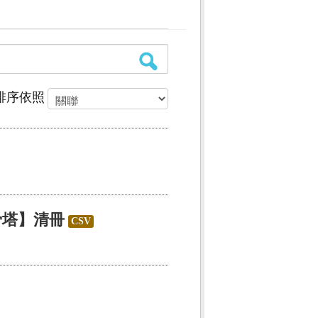
排序依照
骨塔】清冊
CSV