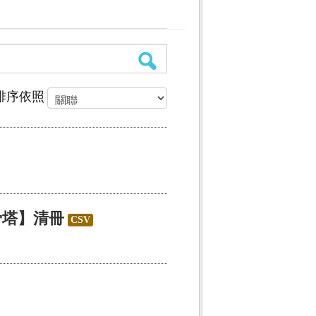
排序依照
骨塔】清冊
CSV