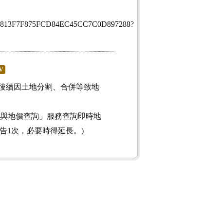
onid=52813F7F875FCD84EC45CC7C0D897288?
V
後續因土地分割、合併等致地
)之「公告土地現值與地價查詢」服務查詢即時地
告1次，必要時得延長。)