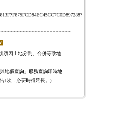
onid=52813F7F875FCD84EC45CC7C0D897288?
V
後續因土地分割、合併等致地
)之「公告土地現值與地價查詢」服務查詢即時地
告1次，必要時得延長。)