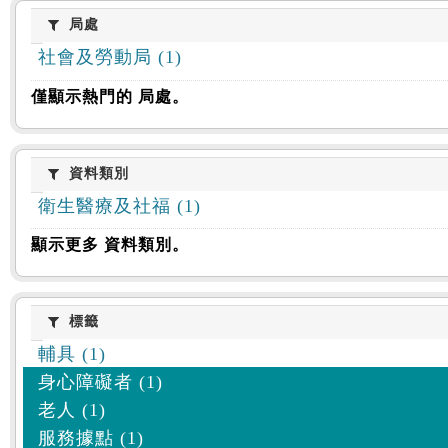
:::
局處
局處
社會及勞動局 (1)
僅顯示熱門的 局處。
資料類別
資料類別
衛生醫療及社福 (1)
顯示更多 資料類別。
標籤
標籤
輔具 (1)
身心障礙者 (1)
老人 (1)
服務據點 (1)