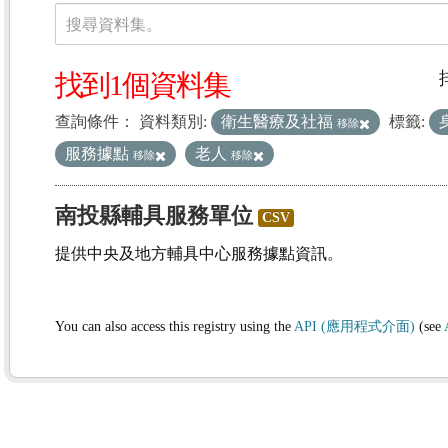
資料集
搜尋資料集。
找到1個資料集
查詢條件：
資料類別:
衛生醫療及社福
標籤:
移除
服務據點
老人
移除
移除
南投縣輔具服務單位
CSV
提供中央及地方輔具中心服務據點資訊。
You can also access this registry using the
API (應用程式介面)
(see