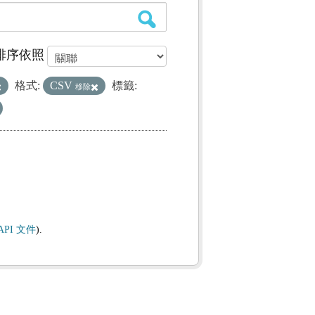
排序依照
格式:
CSV
標籤:
移除
API 文件
).