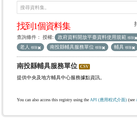
資料集
搜尋資料集。
找到1個資料集
查詢條件：
授權:
政府資料開放平臺資料使用規範
移除
老人
南投縣輔具服務單位
輔具
移除
移除
移除
南投縣輔具服務單位
CSV
提供中央及地方輔具中心服務據點資訊。
You can also access this registry using the
API (應用程式介面)
(see