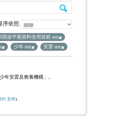
排序依照
料開放平臺資料使用規範
移除
少年
安置
除
移除
移除
及少年安置及教養機構」。
API 文件
).