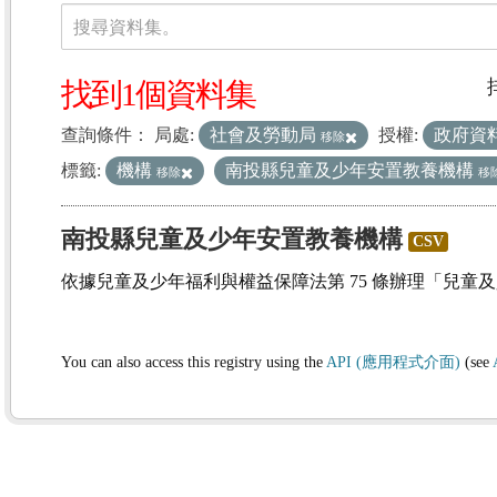
資料集
搜尋資料集。
找到1個資料集
查詢條件：
局處:
社會及勞動局
授權:
政府資
移除
標籤:
機構
南投縣兒童及少年安置教養機構
移除
移
南投縣兒童及少年安置教養機構
CSV
依據兒童及少年福利與權益保障法第 75 條辦理「兒童
You can also access this registry using the
API (應用程式介面)
(see
(1)