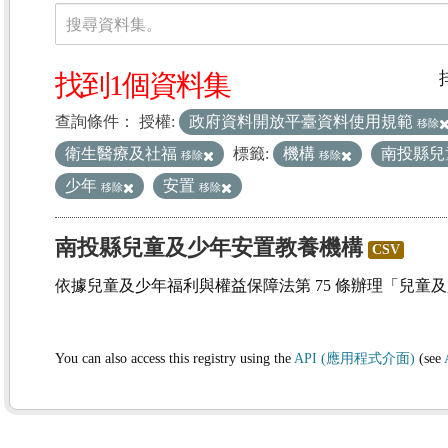
資料集
搜尋資料集。
找到1個資料集
查詢條件：
授權:
政府資料開放平臺資料使用規範
移除
衛生醫療及社福
標籤:
機構
南投縣兒
移除
移除
少年
安置
移除
移除
南投縣兒童及少年安置教養機構
CSV
依據兒童及少年福利與權益保障法第 75 條辦理「兒童
You can also access this registry using the
API (應用程式介面)
(see
(1)