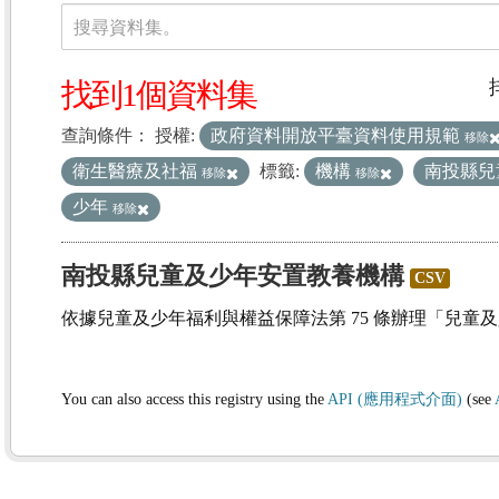
資料集
搜尋資料集。
找到1個資料集
查詢條件：
授權:
政府資料開放平臺資料使用規範
移除
衛生醫療及社福
標籤:
機構
南投縣兒
移除
移除
少年
移除
南投縣兒童及少年安置教養機構
CSV
依據兒童及少年福利與權益保障法第 75 條辦理「兒童
You can also access this registry using the
API (應用程式介面)
(see
(1)