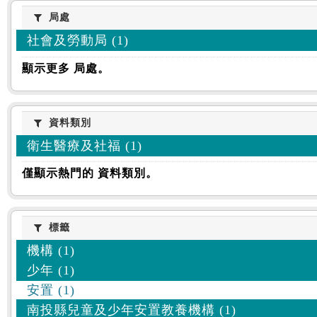
:::
局處
局處
社會及勞動局 (1)
顯示更多 局處。
資料類別
資料類別
衛生醫療及社福 (1)
僅顯示熱門的 資料類別。
標籤
標籤
機構 (1)
少年 (1)
安置 (1)
南投縣兒童及少年安置教養機構 (1)