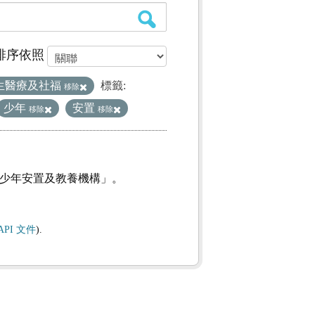
排序依照
生醫療及社福
標籤:
移除
少年
安置
移除
移除
及少年安置及教養機構」。
API 文件
).