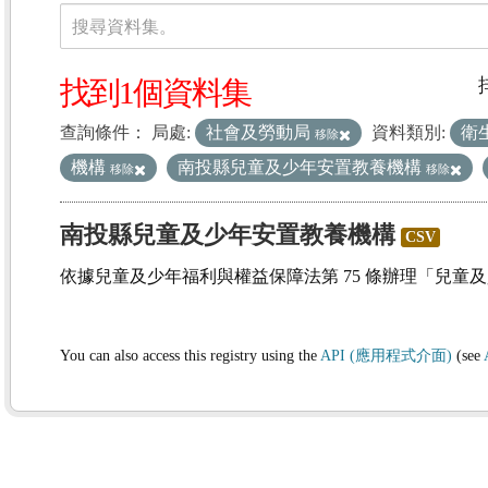
資料集
搜尋資料集。
找到1個資料集
查詢條件：
局處:
社會及勞動局
資料類別:
衛
移除
機構
南投縣兒童及少年安置教養機構
移除
移除
南投縣兒童及少年安置教養機構
CSV
依據兒童及少年福利與權益保障法第 75 條辦理「兒童
You can also access this registry using the
API (應用程式介面)
(see
(1)