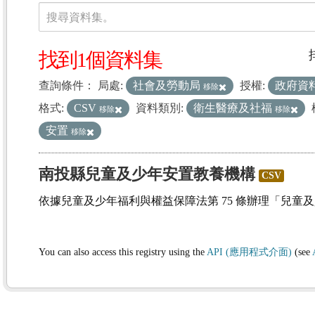
資料集
搜尋資料集。
找到1個資料集
查詢條件：
局處:
社會及勞動局
授權:
政府資
移除
格式:
CSV
資料類別:
衛生醫療及社福
移除
移除
安置
移除
南投縣兒童及少年安置教養機構
CSV
依據兒童及少年福利與權益保障法第 75 條辦理「兒童
You can also access this registry using the
API (應用程式介面)
(see