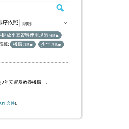
排序依照
料開放平臺資料使用規範
移除
標籤:
機構
少年
移除
移除
及少年安置及教養機構」。
API 文件
).