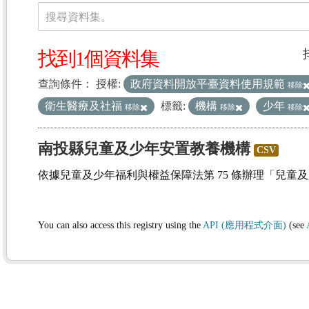
資料集
搜尋資料集。
找到1個資料集
查詢條件：
授權:
政府資料開放平臺資料使用規範
移除
衛生醫療及社福
標籤:
機構
少年
移除
移除
移除
南投縣兒童及少年安置教養機構
CSV
依據兒童及少年福利與權益保障法第 75 條辦理「兒童
You can also access this registry using the
API (應用程式介面)
(see