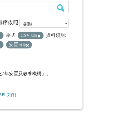
排序依照
格式:
CSV
資料類別:
移除
安置
移除
及少年安置及教養機構」。
API 文件
).