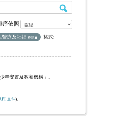
排序依照
生醫療及社福
格式:
移除
及少年安置及教養機構」。
API 文件
).