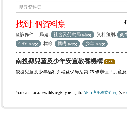
資料集
搜尋資料集。
找到1個資料集
查詢條件：
局處:
社會及勞動局
資料類別:
衛
移除
CSV
標籤:
機構
少年
移除
移除
移除
南投縣兒童及少年安置教養機構
CSV
依據兒童及少年福利與權益保障法第 75 條辦理「兒童
You can also access this registry using the
API (應用程式介面)
(see