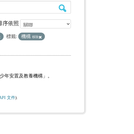
排序依照
標籤:
機構
移除
及少年安置及教養機構」。
API 文件
).