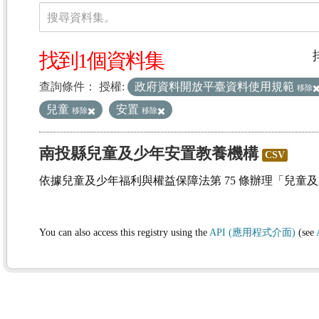
資料集
搜尋資料集。
找到1個資料集
查詢條件：
授權:
政府資料開放平臺資料使用規範
移除
兒童
安置
移除
移除
南投縣兒童及少年安置教養機構
CSV
依據兒童及少年福利與權益保障法第 75 條辦理「兒童
You can also access this registry using the
API (應用程式介面)
(see