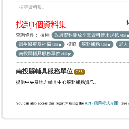
資料集
搜尋資料集。
找到1個資料集
查詢條件：
授權:
政府資料開放平臺資料使用規範
移除
衛生醫療及社福
標籤:
服務據點
老
移除
移除
南投縣輔具服務單位
移除
南投縣輔具服務單位
CSV
提供中央及地方輔具中心服務據點資訊。
You can also access this registry using the
API (應用程式介面)
(see