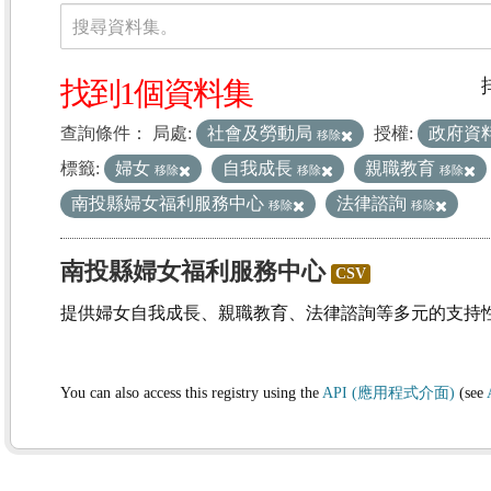
資料集
搜尋資料集。
找到1個資料集
查詢條件：
局處:
社會及勞動局
授權:
政府資
移除
標籤:
婦女
自我成長
親職教育
移除
移除
移除
南投縣婦女福利服務中心
法律諮詢
移除
移除
南投縣婦女福利服務中心
CSV
提供婦女自我成長、親職教育、法律諮詢等多元的支持
You can also access this registry using the
API (應用程式介面)
(see