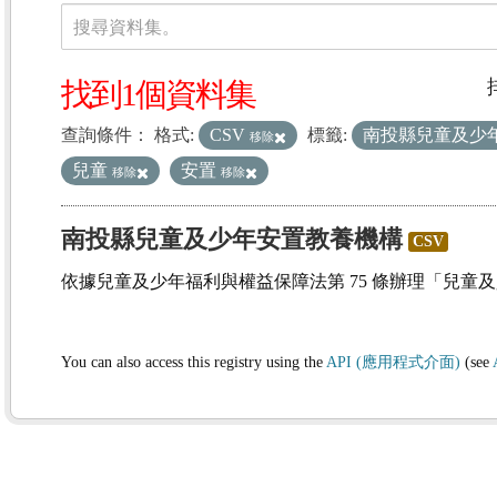
資料集
搜尋資料集。
找到1個資料集
查詢條件：
格式:
CSV
標籤:
南投縣兒童及少
移除
兒童
安置
移除
移除
南投縣兒童及少年安置教養機構
CSV
依據兒童及少年福利與權益保障法第 75 條辦理「兒童
You can also access this registry using the
API (應用程式介面)
(see
(1)