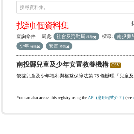
資料集
搜尋資料集。
找到1個資料集
查詢條件：
局處:
社會及勞動局
標籤:
南投縣
移除
少年
安置
移除
移除
南投縣兒童及少年安置教養機構
CSV
依據兒童及少年福利與權益保障法第 75 條辦理「兒童
You can also access this registry using the
API (應用程式介面)
(see
(1)