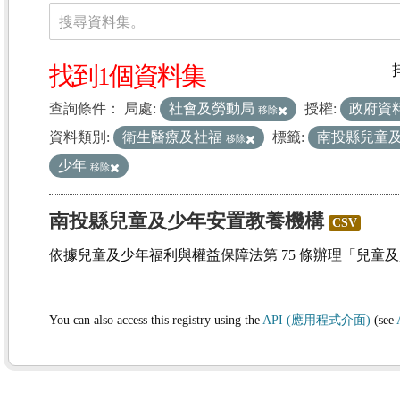
資料集
搜尋資料集。
找到1個資料集
查詢條件：
局處:
社會及勞動局
授權:
政府資
移除
資料類別:
衛生醫療及社福
標籤:
南投縣兒童
移除
少年
移除
南投縣兒童及少年安置教養機構
CSV
依據兒童及少年福利與權益保障法第 75 條辦理「兒童
You can also access this registry using the
API (應用程式介面)
(see
(1)