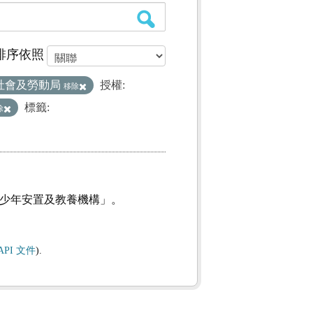
排序依照
社會及勞動局
授權:
移除
標籤:
除
及少年安置及教養機構」。
API 文件
).