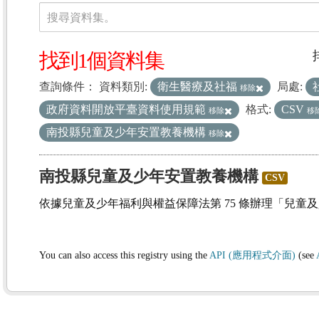
資料集
搜尋資料集。
找到1個資料集
查詢條件：
資料類別:
衛生醫療及社福
局處:
移除
政府資料開放平臺資料使用規範
格式:
CSV
移除
移
南投縣兒童及少年安置教養機構
移除
南投縣兒童及少年安置教養機構
CSV
依據兒童及少年福利與權益保障法第 75 條辦理「兒童
You can also access this registry using the
API (應用程式介面)
(see
(1)