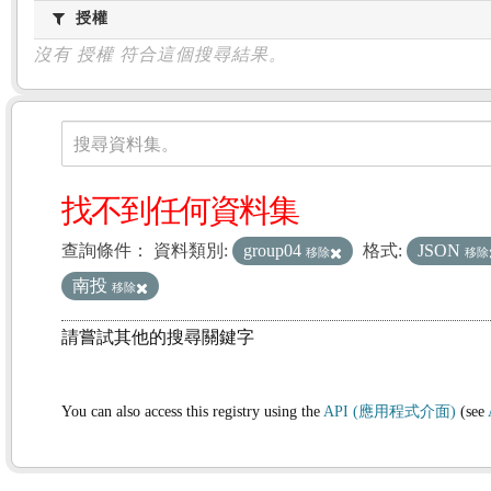
授權
授權
沒有 授權 符合這個搜尋結果。
資料集
搜尋資料集。
找不到任何資料集
查詢條件：
資料類別:
group04
格式:
JSON
移除
移除
南投
移除
請嘗試其他的搜尋關鍵字
You can also access this registry using the
API (應用程式介面)
(see