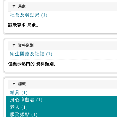
:::
局處
局處
社會及勞動局 (1)
顯示更多 局處。
資料類別
資料類別
衛生醫療及社福 (1)
僅顯示熱門的 資料類別。
標籤
標籤
輔具 (1)
身心障礙者 (1)
老人 (1)
服務據點 (1)