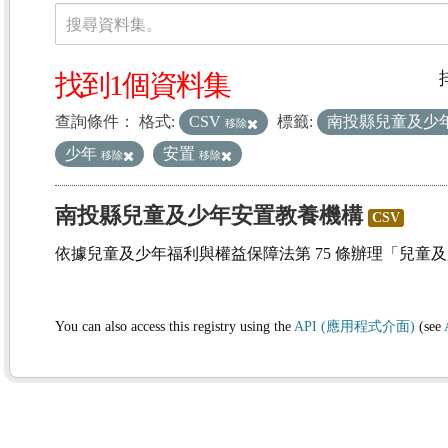
資料集
搜尋資料集。
找到1個資料集
查詢條件：
格式:
CSV
標籤:
南投縣兒童及少
移除
少年
安置
移除
移除
南投縣兒童及少年安置教養機構
CSV
依據兒童及少年福利與權益保障法第 75 條辦理「兒童
You can also access this registry using the
API (應用程式介面)
(see
(1)