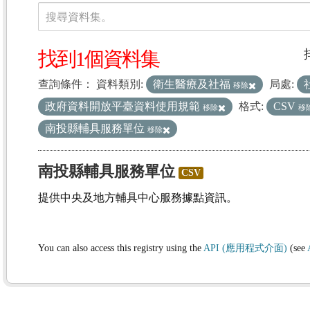
資料集
搜尋資料集。
找到1個資料集
查詢條件：
資料類別:
衛生醫療及社福
局處:
移除
政府資料開放平臺資料使用規範
格式:
CSV
移除
移
南投縣輔具服務單位
移除
南投縣輔具服務單位
CSV
提供中央及地方輔具中心服務據點資訊。
You can also access this registry using the
API (應用程式介面)
(see