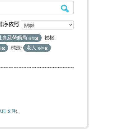
排序依照
社會及勞動局
授權:
移除
標籤:
老人
除
移除
API 文件
).