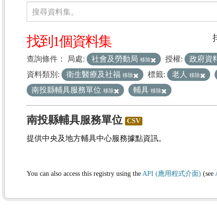
資料集
搜尋資料集。
找到1個資料集
查詢條件：
局處:
社會及勞動局
授權:
政府資
移除
資料類別:
衛生醫療及社福
標籤:
老人
移除
移除
南投縣輔具服務單位
輔具
移除
移除
南投縣輔具服務單位
CSV
提供中央及地方輔具中心服務據點資訊。
You can also access this registry using the
API (應用程式介面)
(see