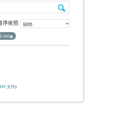
排序依照
點
移除
API 文件
).