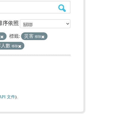
排序依照
標籤:
災害
除
移除
容人數
移除
API 文件
).