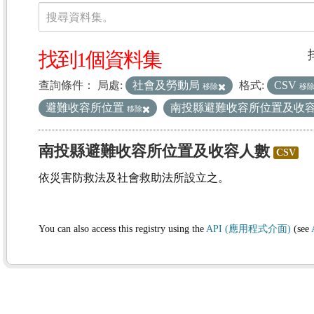
資料集
搜尋資料集。
找到1個資料集
查詢條件：
局處:
社會及勞動局
格式:
CSV
移除
移
避難收容所位置
南投縣避難收容所位置及收
移除
南投縣避難收容所位置及收容人數
CSV
依災害防救法及社會救助法所設立之。
You can also access this registry using the
API (應用程式介面)
(see