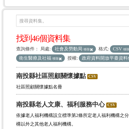
資料集
搜尋資料集。
找到46個資料集
查詢條件：
局處:
社會及勞動局
格式:
CSV
移除
移
衛生醫療及社福
授權:
政府資料開放平臺資料
移除
南投縣社區照顧關懷據點
CSV
社區照顧關懷據點名冊
南投縣老人文康、福利服務中心
CSV
依據老人福利機構設立標準第2條所定老人福利機構之
構以外之其他老人福利機構。