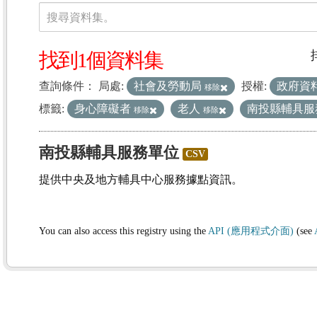
資料集
搜尋資料集。
找到1個資料集
查詢條件：
局處:
社會及勞動局
授權:
政府資
移除
標籤:
身心障礙者
老人
南投縣輔具服
移除
移除
南投縣輔具服務單位
CSV
提供中央及地方輔具中心服務據點資訊。
You can also access this registry using the
API (應用程式介面)
(see