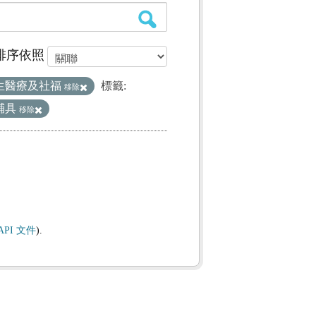
排序依照
生醫療及社福
標籤:
移除
輔具
移除
API 文件
).