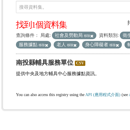
資料集
搜尋資料集。
找到1個資料集
查詢條件：
局處:
社會及勞動局
資料類別:
衛
移除
服務據點
老人
身心障礙者
移除
移除
移除
南投縣輔具服務單位
CSV
提供中央及地方輔具中心服務據點資訊。
You can also access this registry using the
API (應用程式介面)
(see