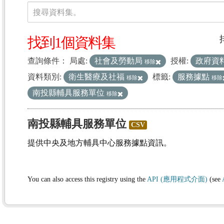
資料集
搜尋資料集。
找到1個資料集
查詢條件：
局處:
社會及勞動局
授權:
政府資
移除
資料類別:
衛生醫療及社福
標籤:
服務據點
移除
移除
南投縣輔具服務單位
移除
南投縣輔具服務單位
CSV
提供中央及地方輔具中心服務據點資訊。
You can also access this registry using the
API (應用程式介面)
(see