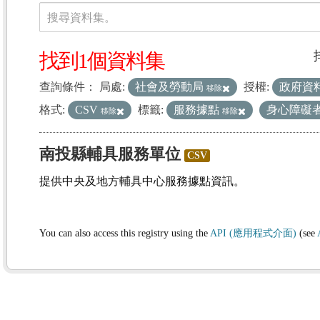
資料集
搜尋資料集。
找到1個資料集
查詢條件：
局處:
社會及勞動局
授權:
政府資
移除
格式:
CSV
標籤:
服務據點
身心障礙
移除
移除
南投縣輔具服務單位
CSV
提供中央及地方輔具中心服務據點資訊。
You can also access this registry using the
API (應用程式介面)
(see