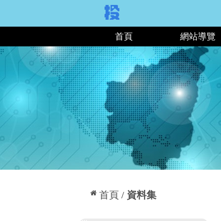
:::
首頁
網站導覽
:::
首頁
資料集
:::