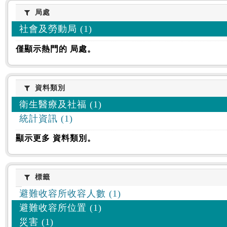
:::
局處
局處
社會及勞動局 (1)
僅顯示熱門的 局處。
資料類別
資料類別
衛生醫療及社福 (1)
統計資訊 (1)
顯示更多 資料類別。
標籤
標籤
避難收容所收容人數 (1)
避難收容所位置 (1)
災害 (1)